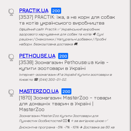
PRACTIK.UA
200
[3537] PRACTIK: їжа, а не корм для собак
та котів українського виробництва
Офіційний сайт Practik ✅ Український виробник
здорового харчування для собак та котів 🥩 Сухі
раціони / Смаколики / Натуральні добавки / Пробні
набори. Безкоштовна доставка 🚚.
PETHOUSE.UA
200
[3538] Зоомагазин Pethouse.ua Київ -
купити зоотовари в Україні
Інтернет-зоомагазин #1 в Україні! Купити зоотовари в
Києві по ☎ (044) 300-01-02.
MASTERZOO.UA
200
[1870] Зоомагазин MasterZoo – товари
для домашніх тварин в Україні |
MasterZoo
Зоомагазин MasterZoo Купити Зоотовари для
Пухнастих Особистостей 🐕‍🦺🐈 ⭐️ за вигідною ціною ✅
Дисконтна програма -5% -7% -10% ✈️ Доставка за 60 хв