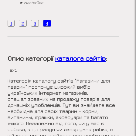
☛ MasterZoo
1
2
3
4
Опис категорії
каталога сайтів
:
Text:
Категорія каталогу сайтів "Магазини для
тварин" пропонує широкий вибір
українських інтернет магазинів,
спеціалізованих на продажу товарів для
домашніх улюбленців. Тут ви знайдете все
необхідне для своїх тварин - корми,
витамины, іграшки, аксесуари та багато
іншого. Незалежно від того, чи у вас є
собака, кіт, гризун чи акваріумна рибка, в
цій категорії ви знайдете все необхідне для