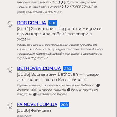
Інтернет-магазин Кіт і Пес ❱❱❱ Купити товари для
тварин в Чернігові та Україні ❱❱❱ KITIPES.COM.UA ☎️
(068) 934-06-69 з 9.00-18.00
DOG.COM.UA
200
[3534] Зоомагазин Dog.com.ua - купити
сухий корм для собак і зотовари в
Україні
Інтернет магазин зоотоварів Дог, пропонує якісний
корм для собак, котів, гризунів та птахів. Великий вибір
товарів для тварин від виробників, швидка доставка по
Україні в dog.com.ua
BETHOVEN.COM.UA
200
[3535] Зоомагазин Bethoven — товари
для тварин | ціна в Києві, Україні
Купити товари для тварин в зоомагазині Bethoven ⬤
Знижка -10% на першу покупку ⬤ Бонуси постійним
покупцям ⬤ Доставка по Україні
FAINOVET.COM.UA
200
[3536] Файновет
Файновет