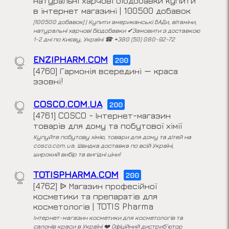
натуральні харчові біодобавки купити
в інтернет магазині | 100500 добавок
[100500 добавок] | Купити американські БАДи, вітаміни,
натуральні харчові біодобавки ✔Замовити з доставкою
1-2 дні по Києву, Україні ☎ +380 (50) 080-92-72
ENZIPHARM.COM
200
[4760] Гармонія всередині — краса
ззовні!
COSCO.COM.UA
200
[4761] COSCO - Інтернет-магазин
товарів для дому та побутової хімії
Купуйте побутову хімію, товари для дому та дітей на
cosco.com.ua. Швидка доставка по всій Україні,
широкий вибір та вигідні ціни!
TOTISPHARMA.COM
200
[4762] ᐉ Магазин професійної
косметики та препаратів для
косметологів | TOTIS Pharma
Інтернет-магазин косметики для косметологів та
салонів краси в Україні ❤️ Офіційний дистриб'ютор