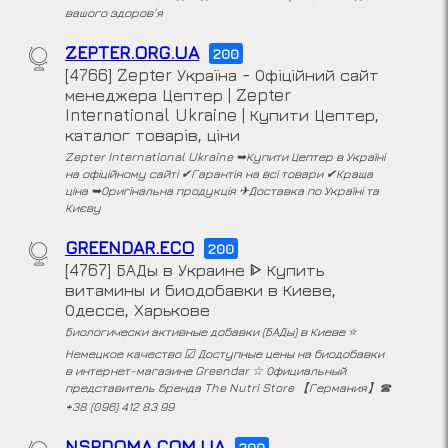
вашого здоров'я
ZEPTER.ORG.UA
200
[4766] Zepter Україна - Офіційний сайт
менеджера Цептер | Zepter
International Ukraine | Купити Цептер,
каталог товарів, ціни
Zepter International Ukraine ➥Купити Цептер в Україні
на офіційному сайті ✔Гарантія на всі товари ✔Краща
ціна ➥Оригінальна продукція ✈Доставка по Україні та
Києву
GREENDAR.ECO
200
[4767] БАДы в Украине ᐈ Купить
витамины и биодобавки в Киеве,
Одессе, Харькове
Биологически активные добавки (БАДы) в Киеве ⭐
Немецкое качество ☑ Доступные цены на биодобавки
в интернет-магазине Greendar ☆ Официальный
представитель бренда The Nutri Store 【Германия】☎
+38 (096) 412 83 99
NSPDOMA.COM.UA
200