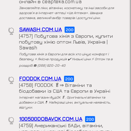
онлайн в ceapteka.com.ua
Замовляйте ліки, вітаміни, косметику та інші засоби для
здоров'я в Інтернет-аптеці «Це Аптека». Швидка
доставка, великий вибір товарів і доступні ціни.
SAWASH.COM.UA
200
[4757] Побутова хімія з Європи, купити
побутову хімію оптом Львів, Україна |
Sawash
Побутова хімія з Європи для всіх хто цінує комфорт і
безпеку ⭐ Якісна продукція ✔️ Низькі ціни ⚡ Оптом та в
роздріб ☎️ (068) 920-20-40
FOODOK.COM.UA
200
[4758] FOODOK 🥬⇒ Вітаміни та
біодобавки із США та Європи в Україні
Інтернет магазин ФудОК 🥬. Оригінальні вітаміни та
добавки з США.💊 Найкращі ціни, актуальна наявність,
відгуки.
100500DOBAVOK.COM.UA
200
[4759] Американські БАДи, вітаміни,