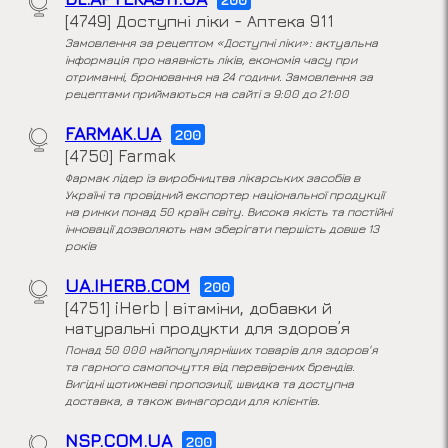
[4749] Доступні ліки - Аптека 911
Замовлення за рецептом «Доступні ліки»: актуальна
інформація про наявність ліків, економія часу при
отриманні, бронювання на 24 години. Замовлення за
рецептами приймаються на сайті з 9:00 до 21:00
FARMAK.UA
200
[4750] Farmak
Фармак лідер із виробництва лікарських засобів в
Україні та провідний експортер національної продукції
на ринки понад 50 країн світу. Висока якість та постійні
інновації дозволяють нам зберігати першість довше 13
років
UA.IHERB.COM
200
[4751] iHerb | вітаміни, добавки й
натуральні продукти для здоров’я
Понад 50 000 найпопулярніших товарів для здоров'я
та гарного самопочуття від перевірених брендів.
Вигідні щотижневі пропозиції, швидка та доступна
доставка, а також винагороди для клієнтів.
NSP.COM.UA
200