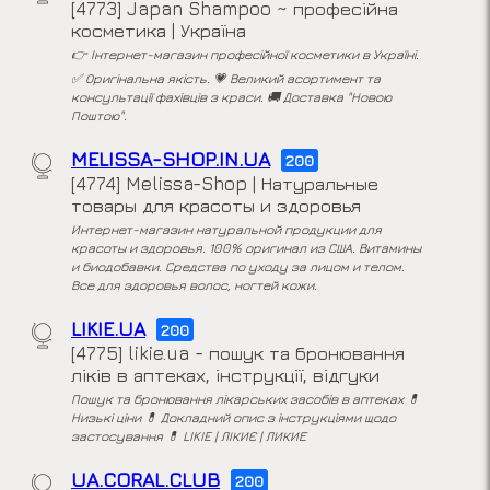
[4773] Japan Shampoo ~ професійна
косметика | Україна
👉 Інтернет-магазин професійної косметики в Україні.
✅ Оригінальна якість. 💗 Великий асортимент та
консультації фахівців з краси. 🚚 Доставка "Новою
Поштою".
MELISSA-SHOP.IN.UA
200
[4774] Melissa-Shop | Натуральные
товары для красоты и здоровья
Интернет-магазин натуральной продукции для
красоты и здоровья. 100% оригинал из США. Витамины
и биодобавки. Средства по уходу за лицом и телом.
Все для здоровья волос, ногтей кожи.
LIKIE.UA
200
[4775] likie.ua - пошук та бронювання
ліків в аптеках, інструкції, відгуки
Пошук та бронювання лікарських засобів в аптеках 💊
Низькі ціни 💊 Докладний опис з інструкціями щодо
застосування 💊 LIKIE | ЛІКИЄ | ЛИКИЕ
UA.CORAL.CLUB
200