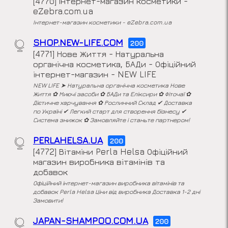
[4770] Інтернет-магазин косметики -
eZebra.com.ua
Інтернет-магазин косметики - eZebra.com.ua
SHOP.NEW-LIFE.COM
200
[4771] Нове Життя - Натуральна
органічна косметика, БАДи - Офіційний
інтернет-магазин - NEW LIFE
NEW LIFE ➤ Натуральна органічна косметика Нове
Життя ✿ Миючі засоби ✿ БАДи та Еліксири ✿ Фіточаї ✿
Дієтичне харчування ✿ Рослинний Склад ✔ Доставка
по Україні ✔ Легкий старт для створення бізнесу ✔
Система знижок ✿ Замовляйте і станьте партнером!
PERLAHELSA.UA
200
[4772] Вітаміни Perla Helsa Офіційний
магазин виробника вітамінів та
добавок
Офіційний інтернет-магазин виробника вітамінів та
добавок Perla Helsa Ціни від виробника Доставка 1-2 дні
Замовити!
JAPAN-SHAMPOO.COM.UA
200