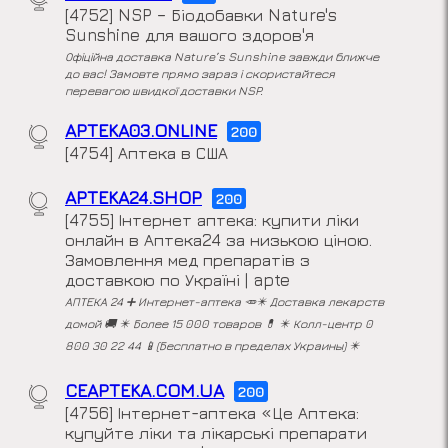
[4752] NSP – Біодобавки Nature's
Sunshine для вашого здоров'я
Офіційна доставка Nature’s Sunshine завжди ближче
до вас! Замовте прямо зараз і скористайтеся
перевагою швидкої доставки NSP.
APTEKA03.ONLINE
200
[4754] Аптека в США
APTEKA24.SHOP
200
[4755] Інтернет аптека: купити ліки
онлайн в Аптека24 за низькою ціною.
Замовлення мед препаратів з
доставкою по Україні | apte
АПТЕКА 24 ➕ Интернет-аптека 🥕✴️ Доставка лекарств
домой 🚚 ✴️ Более 15 000 товаров 💊 ✴️ Колл-центр 0
800 30 22 44 📱(Бесплатно в пределах Украины) ✴️
CEAPTEKA.COM.UA
200
[4756] Інтернет-аптека «Це Аптека:
купуйте ліки та лікарські препарати