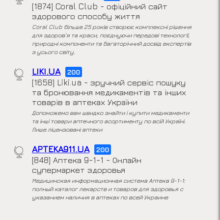
[1874] Coral Club - офіційний сайт
здорового способу життя
Coral Club більше 25 років створює комплексні рішення
для здоров'я та краси, поєднуючи передові технології,
природні компоненти та багаторічний досвід експертів
з усього світу.
LIKI.UA
200
[1658] Liki.ua - зручний сервіс пошуку
та бронювання медикаментів та інших
товарів в аптеках України
Допоможемо вам швидко знайти і купити медикаменти
та інші товари аптечного асортименту по всій Україні.
Лише ліцензовані аптеки
APTEKA911.UA
200
[848] Аптека 9-1-1 - Онлайн
супермаркет здоровья
Медицинская информационная система Аптека 9-1-1:
полный каталог лекарств и товаров для здоровья с
указанием наличия в аптеках по всей Украине