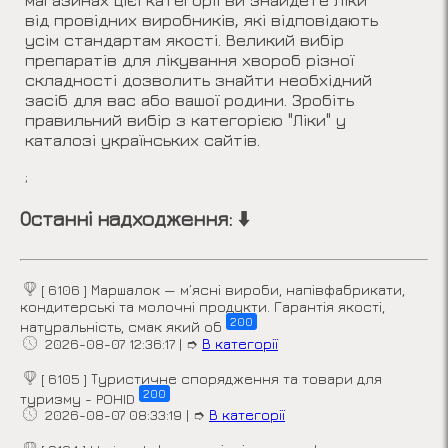
магазинах цієї категорії ви знайдете ліки
від провідних виробників, які відповідають
усім стандартам якості. Великий вибір
препаратів для лікування хвороб різної
складності дозволить знайти необхідний
засіб для вас або вашої родини. Зробіть
правильний вибір з категорією "Ліки" у
каталозі українських сайтів.
;
Останні надходження: ⬇️
[ 6106 ] Маршалок — м’ясні вироби, напівфабрикати,
кондитерські та молочні продукти. Гарантія якості,
200
натуральність, смак який об
2026-08-07 12:36:17
|
➮
В категорії
[ 6105 ] Туристичне спорядження та товари для
200
туризму - POHID
2026-08-07 08:33:19
|
➮
В категорії