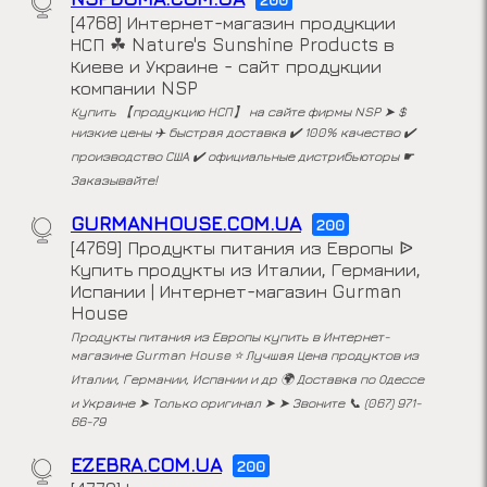
[4768] Интернет-магазин продукции
НСП ☘ Nature's Sunshine Products в
Киеве и Украине - сайт продукции
компании NSP
Купить 【продукцию НСП】 на сайте фирмы NSP ➤ $
низкие цены ✈️ быстрая доставка ✔️ 100% качество ✔️
производство США ✔️ официальные дистрибьюторы ☛
Заказывайте!
GURMANHOUSE.COM.UA
200
[4769] Продукты питания из Европы ᐉ
Купить продукты из Италии, Германии,
Испании | Интернет-магазин Gurman
House
Продукты питания из Европы купить в Интернет-
магазине Gurman House ⭐ Лучшая Цена продуктов из
Италии, Германии, Испании и др 🌍 Доставка по Одессе
и Украине ➤ Только оригинал ➤ ➤ Звоните 📞 (067) 971-
66-79
EZEBRA.COM.UA
200