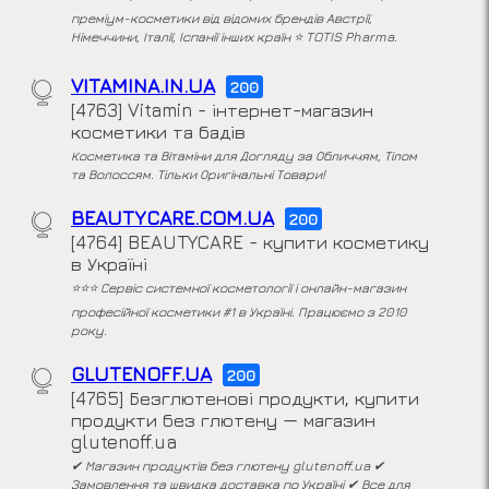
преміум-косметики від відомих брендів Австрії,
Німеччини, Італії, Іспанії інших країн ⭐ TOTIS Pharma.
VITAMINA.IN.UA
200
[4763] Vitamin - інтернет-магазин
косметики та бадів
Косметика та Вітаміни для Догляду за Обличчям, Тілом
та Волоссям. Тільки Оригінальні Товари!
BEAUTYCARE.COM.UA
200
[4764] BEAUTYCARE - купити косметику
в Україні
⭐⭐⭐ Сервіс системної косметології і онлайн-магазин
професійної косметики #1 в Україні. Працюємо з 2010
року.
GLUTENOFF.UA
200
[4765] Безглютенові продукти, купити
продукти без глютену — магазин
glutenoff.ua
✔ Магазин продуктів без глютену glutenoff.ua ✔
Замовлення та швидка доставка по Україні ✔ Все для