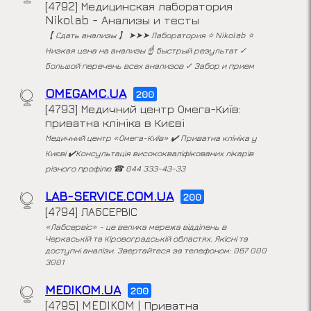
[4792] Медицинская лаборатория
Nikolab - Анализы и тесты
【 Сдать анализы 】 ➤➤➤ Лаборатория ⭐️ Nikolab ⭐️
Низкая цена на анализы ☝️ Быстрый результат ✓
Большой перечень всех анализов ✓ Забор и прием
OMEGAMC.UA
200
[4793] Медичний центр Омега-Київ:
приватна клініка в Києві
Медичний центр «Омега-Київ» ✔️ Приватна клініка у
Києві ✔️Консультація висококваліфікованих лікарів
різного профілю ☎ 044 333-43-33
LAB-SERVICE.COM.UA
200
[4794] ЛАБСЕРВІС
«Лабсервіс» - це велика мережа відділень в
Черкаській та Кіровоградській областях. Якісні та
доступні аналізи. Звертайтеся за телефоном: 067 000
3001
MEDIKOM.UA
200
[4795] MEDIKOM | Приватна