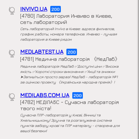
INVIVO.UA
200
[4780] Лаборатория Инвиво в Киеве,
сеть лабораторий
Сеть лабораторий Invivo в Киеве: адреса филиалов,
график работы, номера телефонов. Инвиво - лучшая
лаборатория в Киеве рядом
MEDLABTEST.UA
200
[4781] Медична лабораторія 《МедЛаб》
Медична лабораторія МедЛаб ✅Доступні ціни ✅Висока
якість ✅Короткі строки виконання ✅Акції та знижки
➤Запишіться просто зараз! МедЛаб - лабораторія №1
за оцінкою проекту 《Українська народна премія》!
MEDILABS.COM.UA
200
[4782] МЕДІЛАБС - Сучасна лабораторія
твого міста!
Сучасна ПЛР-лабораторія у Києві, Вінниці та
Хмельницькому! Зручна та розгалужена система
пунктів забору крові та ПЛР матеріалу - створена для
вашої безпеки!