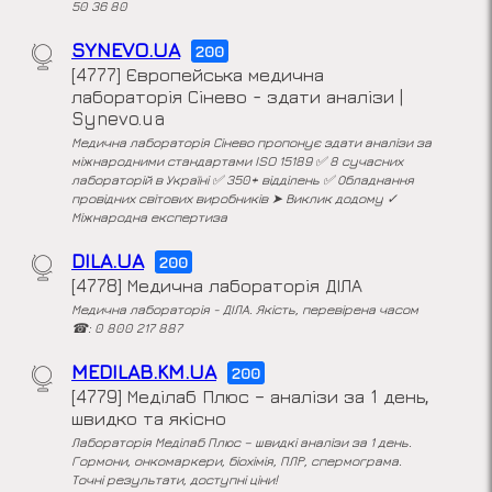
50 36 80
SYNEVO.UA
200
[4777] Європейська медична
лабораторія Сінево - здати аналізи |
Synevo.ua
Медична лабораторія Сінево пропонує здати аналізи за
міжнародними стандартами ISO 15189 ✅ 8 сучасних
лабораторій в Україні ✅ 350+ відділень ✅ Обладнання
провідних світових виробників ➤ Виклик додому ✓
Міжнародна експертиза
DILA.UA
200
[4778] Медична лабораторія ДІЛА
Медична лабораторія - ДІЛА. Якість, перевірена часом
☎: 0 800 217 887
MEDILAB.KM.UA
200
[4779] Меділаб Плюс – аналізи за 1 день,
швидко та якісно
Лабораторія Меділаб Плюс – швидкі аналізи за 1 день.
Гормони, онкомаркери, біохімія, ПЛР, спермограма.
Точні результати, доступні ціни!