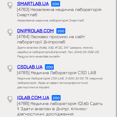
SMARTLAB.UA
200
[4783] Незалежна медична лабораторія
Смартлаб
Незалежна медична лабораторія Смартлаб
DNIPROLAB.COM
200
[4784] Ласкаво просимо на сайт
лабораторії Дніпролаб
Здати аналізи (Київ), УЗД, ФГДС, ЕКГ швидко, якісно,
надійно в лабораторії Дніпролаб. Тел: (044) 29-099-29.
Результати аналізів онлайн
CSDLAB.UA
200
[4785] Медична Лабораторія CSD LAB
Медична Лабораторія CSD LAB, 0 800 33 00 75, медична
лабораторія. Лідер в сфері патоморфологічної
діагностики в Україні.
IQLAB.COM.UA
200
[4786] Медична лабораторія IQlab Сдать
⚕️ ️Здати аналізи в Дніпрі. Клініко-
діагностичні дослідження.