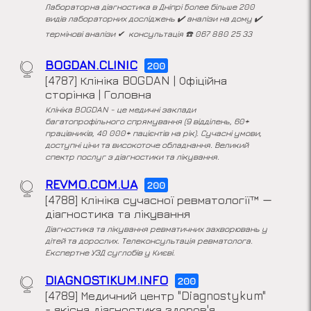
Лабораторна діагностика в Дніпрі Более️ більше 200
видів лабораторних досліджень ✔️ аналізи на дому ✔️
термінові аналізи ✔ ️ консультація ☎️ 067 880 25 33
BOGDAN.CLINIC
200
[4787] Клініка BOGDAN | Офіційна
сторінка | Головна
Клініка BOGDAN - це медичні заклади
багатопрофільного спрямування (9 відділень, 60+
працівників, 40 000+ пацієнтів на рік). Сучасні умови,
доступні ціни та високоточе обладнання. Великий
спектр послуг з діагностики та лікування.
REVMO.COM.UA
200
[4788] Клініка сучасної ревматології™ —
діагностика та лікування
Діагностика та лікування ревматичних захворювань у
дітей та дорослих. Телеконсультація ревматолога.
Експертне УЗД суглобів у Києві.
DIAGNOSTIKUM.INFO
200
[4789] Медичний центр "Diagnostykum"
- якісна діагностика здоров'я