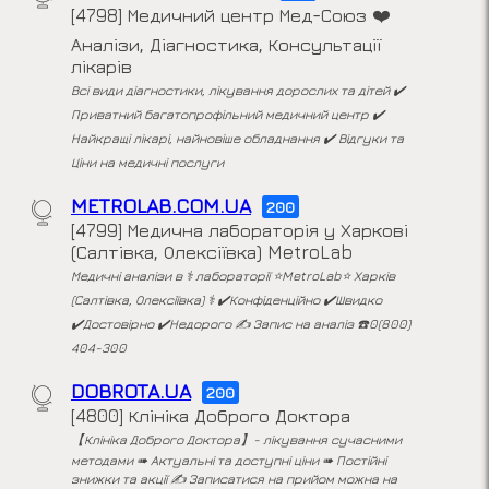
[4798] Медичний центр Мед-Союз ❤️
Аналізи, Діагностика, Консультації
лікарів
Всі види діагностики, лікування дорослих та дітей ✔️
Приватний багатопрофільний медичний центр ✔️
Найкращі лікарі, найновіше обладнання ✔️ Відгуки та
Ціни на медичні послуги
METROLAB.COM.UA
200
[4799] Медична лабораторія у Харкові
(Салтівка, Олексіївка) MetroLab
Медичні аналізи в ‍⚕️ лабораторії ⭐MetroLab⭐ Харків
(Салтівка, Олексіївка) ⚕ ✔️Конфіденційно ✔️Швидко
✔️Достовірно ✔️Недорого ✍ Запис на аналіз ☎️0(800)
404-300
DOBROTA.UA
200
[4800] Клініка Доброго Доктора
【Клініка Доброго Доктора】- лікування сучасними
методами ➠️ Актуальні та доступні ціни ➠️ Постійні
знижки та акції ✍️ Записатися на прийом можна на