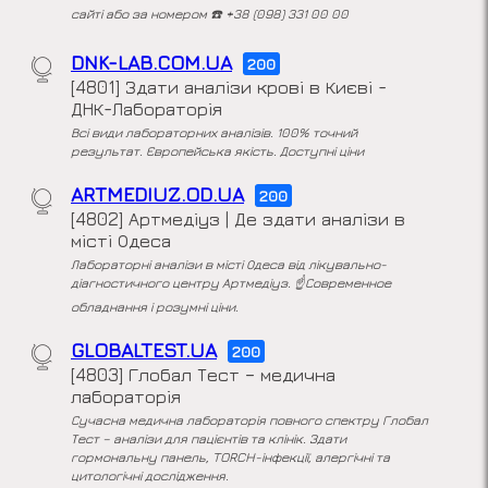
сайті або за номером ☎️ +38 (098) 331 00 00
DNK-LAB.COM.UA
200
[4801] Здати аналізи крові в Києві -
ДНК-Лабораторія
Всі види лабораторних аналізів. 100% точний
результат. Європейська якість. Доступні ціни
ARTMEDIUZ.OD.UA
200
[4802] Артмедіуз | Де здати аналізи в
місті Одеса
Лабораторні аналізи в місті Одеса від лікувально-
діагностичного центру Артмедіуз. ☝Современное
обладнання і розумні ціни.
GLOBALTEST.UA
200
[4803] Глобал Тест – медична
лабораторія
Сучасна медична лабораторія повного спектру Глобал
Тест – аналізи для пацієнтів та клінік. Здати
гормональну панель, TORCH-інфекції, алергічні та
цитологічні дослідження.