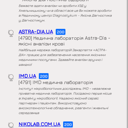
Бажаєте здати аналізи чи зробити УЗД у
Хмельницькому чи в області все це Ви можете зробити
в Медичному центрі Diagnostykum - Якісна Діагностика
у Діагностикум.
ASTRA-DIA.UA
200
[4790] Медична лабораторія Astra-Dia -
якісні аналізи крові
Найбільша мережа лабораторій Закарпаття «АСТРА-
ДІА» працює для забезпечення населення якісними
медичними послугами. Здавайте аналізи зручно і
швидко!
IMD.UA
200
[4791] IMD медична лабораторія
Інститут мікробіологічних досліджень IMD – незалежна
приватна медична лабораторія. Посідаємо перше місце
в Україні у мікробіології. Надаємо якісний сервіс
партнерам і пацієнтам. Використовуємо
високотехнологічне обладнання, реагенти і живильні
середовища
NIKOLAB.COM.UA
200