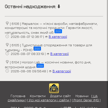
Останні надходження: ⬇️
[ 6106 ] Маршалок — м’ясні вироби, напівфабрикати,
кондитерські та молочні продукти. Гарантія якості,
200
натуральність, смак який об
2026-08-07 12:36:17
|
➮
В категорії
[ 6105 ] Туристичне спорядження та товари для
200
туризму - POHID
2026-08-07 08:33:19
|
➮
В категорії
[ 6104 ] Horizon Lab — космічні новини, фото дня,
200
астрономія щодня
2026-08-06 09:56:48
|
➮
В категорії
Головна
Контакти
Додати сайт
Новини
[ UA
смайлики ]
[ Усі мої каталоги і сайти ]
[ Promt Gener IMG ]