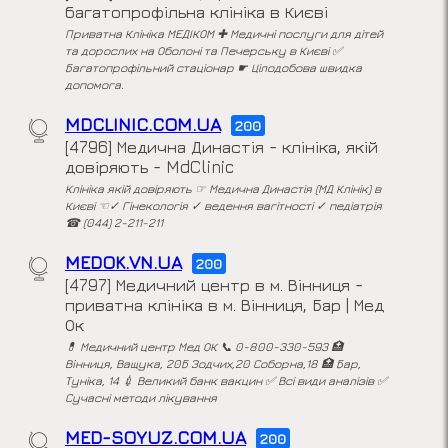
багатопрофільна клініка в Києві
Приватна Клініка МЕДІКОМ ✚ Медичні послуги для дітей
та дорослих на Оболоні та Печерську в Києві ✅
Багатопрофільний стаціонар ☛ Цілодобова швидка
допомога.
MDCLINIC.COM.UA
200
[4796] Медична Династія - клініка, якій
довіряють - MdClinic
Клініка якій довіряють ☞ Медична Династія (МД Клінік) в
Києві ☜✓ Гінекологія ✓ ведення вагітності ✓ педіатрія
☎ (044) 2-211-211
MEDOK.VN.UA
200
[4797] Медичний центр в м. Вінниця -
приватна клініка в м. Вінниця, Бар | Мед
Ок
💊 Медичний центр Мед ОК 📞 0-800-330-593 🏥
Вiнниця, Ващука, 20Б Зодчих,20 Соборна,18 🏥 Бар,
Туніка, 14 💉 Великий банк вакцин ✅ Всі види аналізів ✅
Сучасні методи лікування
MED-SOYUZ.COM.UA
200